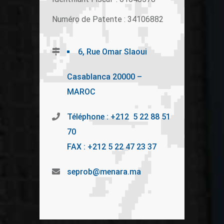
Numéro de Patente : 34106882
6, Rue Omar Slaoui
Casablanca 20000 –
MAROC
Téléphone : +212 5 22 88 51
70
FAX : +212 5 22 47 23 37
seprob@menara.ma