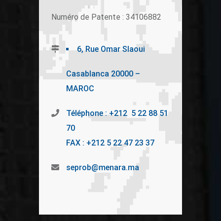
Numéro de Patente : 34106882
6, Rue Omar Slaoui
Casablanca 20000 –
MAROC
Téléphone : +212 5 22 88 51
70
FAX : +212 5 22 47 23 37
seprob@menara.ma