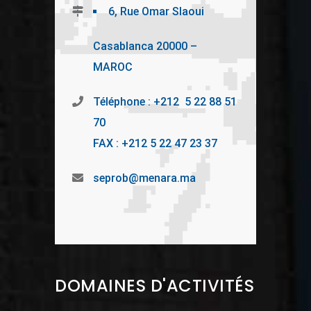
6, Rue Omar Slaoui
Casablanca 20000 –
MAROC
Téléphone : +212 5 22 88 51
70
FAX : +212 5 22 47 23 37
seprob@menara.ma
DOMAINES D'ACTIVITÉS