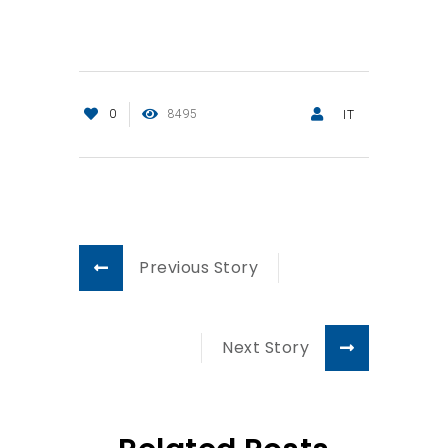
0
8495
IT
Previous Story
Next Story