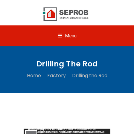
Menu
Drilling The Rod
Home
Factory
Drilling the Rod
Lecteur vidéo
Media error: Format(s) not supported or source(s) not found
Télécharger le fichier: https://helenspa.dttheme.com/wp-content/uploads/2018/02/funny-animated-movie.mp4?_=1