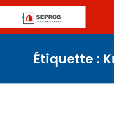
Étiquette :
K