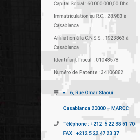
Capital Social : 60.000.000,00 Dhs
Immatriculation au R.C. : 28.983 à
Casablanca
Affiliation à la C.N.S.S. : 1923863 à
Casablanca
Identifiant Fiscal : 01048578
Numéro de Patente : 34106882
6, Rue Omar Slaoui
Casablanca 20000 – MAROC
Téléphone : +212 5 22 88 51 70
FAX : +212 5 22 47 23 37