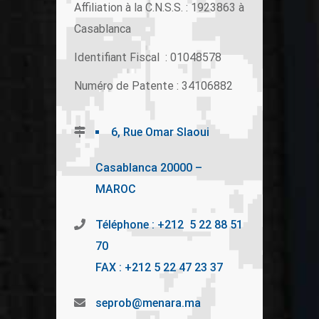
Affiliation à la C.N.S.S. : 1923863 à
Casablanca
Identifiant Fiscal : 01048578
Numéro de Patente : 34106882
6, Rue Omar Slaoui
Casablanca 20000 –
MAROC
Téléphone : +212 5 22 88 51
70
FAX : +212 5 22 47 23 37
seprob@menara.ma