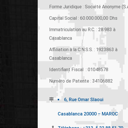
Forme Juridique : Société Anonyme (S.
Capital Social : 60.000.000,00 Dhs
Immatriculation au R.C. : 28.983 à
Casablanca
Affiliation à la C.N.S.S. : 1923863 à
Casablanca
Identifiant Fiscal : 01048578
Numéro de Patente : 34106882
6, Rue Omar Slaoui
Casablanca 20000 – MAROC