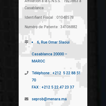
Affiliation à la C.N.S.S. : 1923863 à
Casablanca
Identifiant Fiscal : 01048578
Numéro de Patente : 34106882
6, Rue Omar Slaoui
Casablanca 20000 –
MAROC
Téléphone : +212 5 22 88 51
70
FAX : +212 5 22 47 23 37
seprob@menara.ma