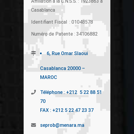
Affiliation à la C.N.S.S. : 1923863 à
Casablanca
Identifiant Fiscal : 01048578
Numéro de Patente : 34106882
6, Rue Omar Slaoui
Casablanca 20000 –
MAROC
Téléphone : +212 5 22 88 51
70
FAX : +212 5 22 47 23 37
seprob@menara.ma