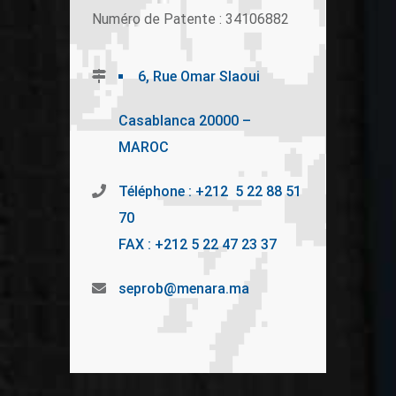
Numéro de Patente : 34106882
6, Rue Omar Slaoui
Casablanca 20000 –
MAROC
Téléphone : +212 5 22 88 51
70
FAX : +212 5 22 47 23 37
seprob@menara.ma